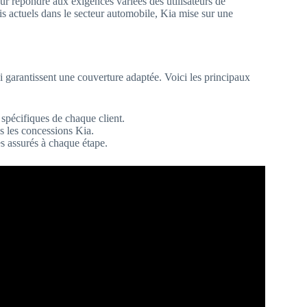
our répondre aux exigences variées des utilisateurs de
fis actuels dans le secteur automobile, Kia mise sur une
ui garantissent une couverture adaptée. Voici les principaux
spécifiques de chaque client.
s les concessions Kia.
s assurés à chaque étape.