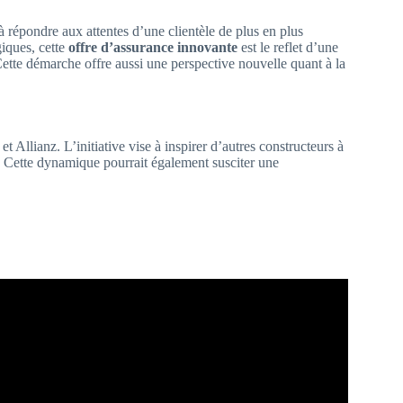
 répondre aux attentes d’une clientèle de plus en plus
giques, cette
offre d’assurance innovante
est le reflet d’une
ette démarche offre aussi une perspective nouvelle quant à la
 Allianz. L’initiative vise à inspirer d’autres constructeurs à
s. Cette dynamique pourrait également susciter une