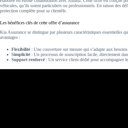
élaborée en étroite collaboration avec Allianz. Cette offre est conçue p
véhicules, qu’ils soient particuliers ou professionnels. En raison des dé
protection complète pour sa clientèle.
Les bénéfices clés de cette offre d’assurance
Kia Assurance se distingue par plusieurs caractéristiques essentielles q
avantages :
Flexibilité
: Une couverture sur mesure qui s’adapte aux besoins 
Simplicité
: Un processus de souscription facile, directement dan
Support renforcé
: Un service client dédié pour accompagner le