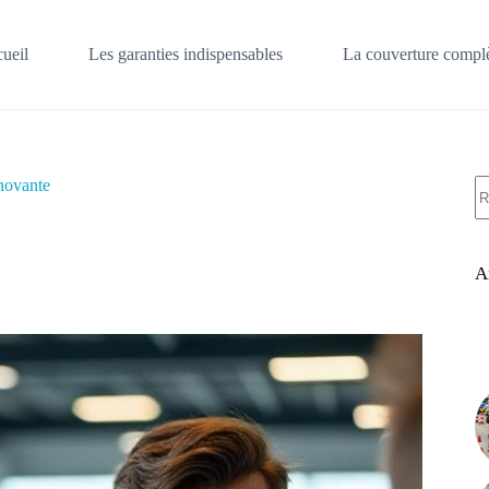
ueil
Les garanties indispensables
La couverture complè
A
nnovante
ré
A