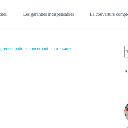
ueil
Les garanties indispensables
La couverture complè
A
préoccupations concernant la croissance
ré
A