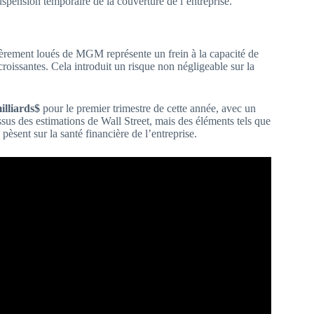
suspension temporaire de la couverture de l’entreprise.
ntièrement loués de MGM représente un frein à la capacité de
croissantes. Cela introduit un risque non négligeable sur la
illiards$
pour le premier trimestre de cette année, avec un
ssus des estimations de Wall Street, mais des éléments tels que
pèsent sur la santé financière de l’entreprise.