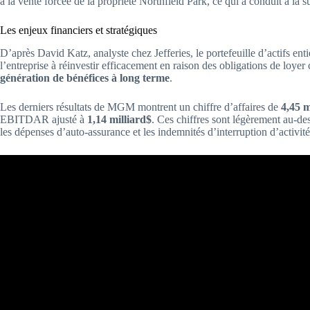
à la vente forcée de la propriété Northfield Park, ce qui a conduit à la 
Les enjeux financiers et stratégiques
D’après David Katz, analyste chez Jefferies, le portefeuille d’actifs e
l’entreprise à réinvestir efficacement en raison des obligations de loyer 
génération de bénéfices à long terme
.
Les derniers résultats de MGM montrent un chiffre d’affaires de
4,45 m
EBITDAR ajusté à
1,14 milliard$
. Ces chiffres sont légèrement au-de
les dépenses d’auto-assurance et les indemnités d’interruption d’activité 