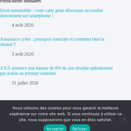
Publications similaires
Droit automobile : votre carte grise désormais accessible
directement sur smartphone !
4 août 2026
Assurance cyber : pourquoi souscrire et comment bien la
choisir ?
3 août 2026
AXA annonce une hausse de 8% de son résultat opérationnel
par action au premier semestre
31 juillet 2026
Nous utilisons des cookies pour vous garantir la meilleure
expérience sur notre site web. Si vous continuez à utiliser ce
Politique de confidentialité
Contact
site, nous supposerons que vous en êtes satisfait.
Accepter
Refuser