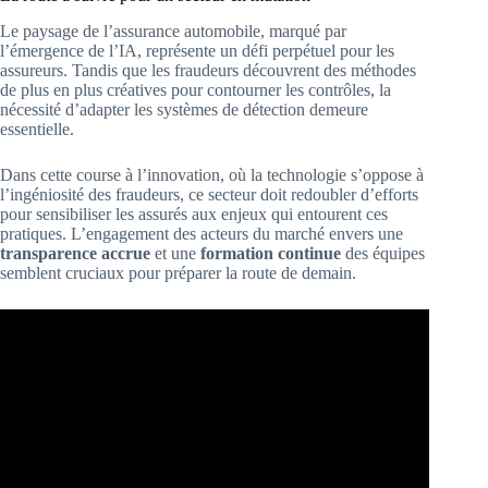
Le paysage de l’assurance automobile, marqué par
l’émergence de l’IA, représente un défi perpétuel pour les
assureurs. Tandis que les fraudeurs découvrent des méthodes
de plus en plus créatives pour contourner les contrôles, la
nécessité d’adapter les systèmes de détection demeure
essentielle.
Dans cette course à l’innovation, où la technologie s’oppose à
l’ingéniosité des fraudeurs, ce secteur doit redoubler d’efforts
pour sensibiliser les assurés aux enjeux qui entourent ces
pratiques. L’engagement des acteurs du marché envers une
transparence accrue
et une
formation continue
des équipes
semblent cruciaux pour préparer la route de demain.