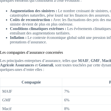
quelques éléments qui contribuent à cette évolution :
Augmentation des sinistres :
Le nombre croissant de sinistres, 
catastrophes naturelles, pèse lourd sur les finances des assureurs.
Coûts de reconstruction :
Avec les fluctuations des prix des ma
sinistre devient de plus en plus onéreuse.
Conditions climatiques extrêmes :
Les événements climatiques, t
entraînant des augmentations tarifaires.
Inflation :
Le contexte économique global subit une pression infla
prestations d’assurance.
Les compagnies d’assurance concernées
Les principales entreprises d’assurance, telles que
MAIF
,
GMF
,
Maci
Agricole Assurances
et
Generali
, sont toutes touchées par cette dyn
quelques-unes d’entre elles :
Compagnie
P
MAIF
7%
GMF
6%
Macif
8%