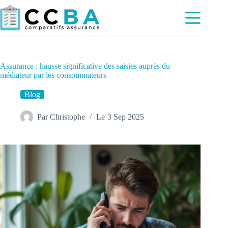
Passer
au
contenu
Assurance : hausse significative des saisies auprès du
médiateur par les consommateurs
Blog
Par
Christophe
Le
3 Sep 2025