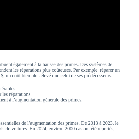
ribuent également à la hausse des primes. Des systèmes de
rendent les réparations plus coûteuses. Par exemple, réparer un
, un coût bien plus élevé que celui de ses prédécesseurs.
érables.
les réparations.
ment à l’augmentation générale des primes.
essentielles de l’augmentation des primes. De 2013 à 2023, le
 de voitures. En 2024, environ 2000 cas ont été reportés,