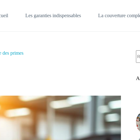
ueil
Les garanties indispensables
La couverture complè
A
e des primes
ré
A