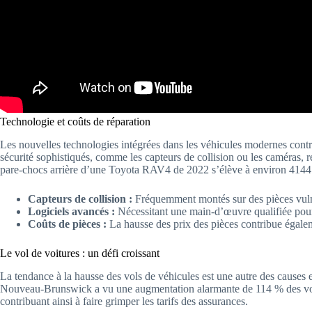
Technologie et coûts de réparation
Les nouvelles technologies intégrées dans les véhicules modernes cont
sécurité sophistiqués, comme les capteurs de collision ou les caméras, 
pare-chocs arrière d’une Toyota RAV4 de 2022 s’élève à environ 4144 $
Capteurs de collision :
Fréquemment montés sur des pièces vuln
Logiciels avancés :
Nécessitant une main-d’œuvre qualifiée pour 
Coûts de pièces :
La hausse des prix des pièces contribue égale
Le vol de voitures : un défi croissant
La tendance à la hausse des vols de véhicules est une autre des causes 
Nouveau-Brunswick a vu une augmentation alarmante de 114 % des vols
contribuant ainsi à faire grimper les tarifs des assurances.