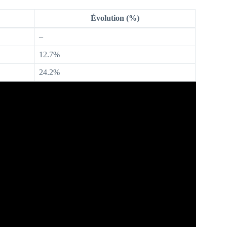
Évolution (%)
–
12.7%
24.2%