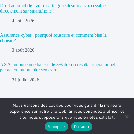
Droit automobile : votre carte grise désormais accessible
directement sur smartphone !
4 août 2026
Assurance cyber : pourquoi souscrire et comment bien la
choisir ?
3 août 2026
AXA annonce une hausse de 8% de son résultat opérationnel
par action au premier semestre
31 juillet 2026
Nous utilisons des cookies pour vous garantir la meilleure
expérience sur notre site web. Si vous continuez à utiliser ce
Politique de confidentialité
Contact
site, nous supposerons que vous en êtes satisfait.
Accepter
Refuser
Copyright © 2026 - cc-ba.com