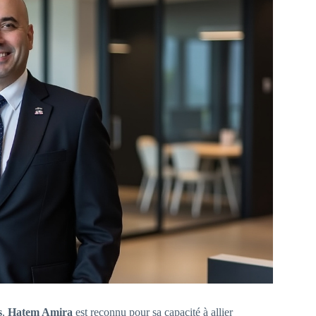
s
,
Hatem Amira
est reconnu pour sa capacité à allier