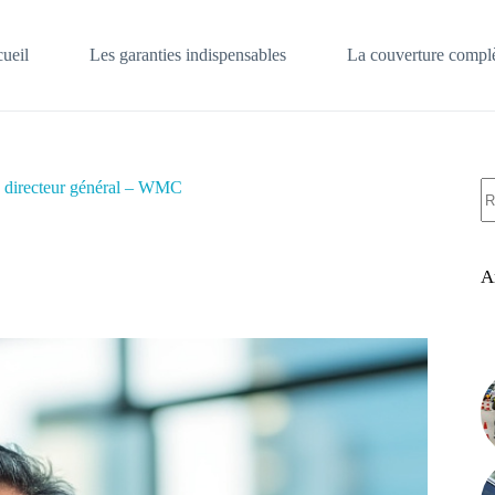
ueil
Les garanties indispensables
La couverture complè
A
 directeur général – WMC
ré
A