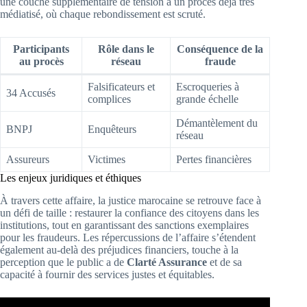
une couche supplémentaire de tension à un procès déjà très
médiatisé, où chaque rebondissement est scruté.
Participants
Rôle dans le
Conséquence de la
au procès
réseau
fraude
Falsificateurs et
Escroqueries à
34 Accusés
complices
grande échelle
Démantèlement du
BNPJ
Enquêteurs
réseau
Assureurs
Victimes
Pertes financières
Les enjeux juridiques et éthiques
À travers cette affaire, la justice marocaine se retrouve face à
un défi de taille : restaurer la confiance des citoyens dans les
institutions, tout en garantissant des sanctions exemplaires
pour les fraudeurs. Les répercussions de l’affaire s’étendent
également au-delà des préjudices financiers, touche à la
perception que le public a de
Clarté Assurance
et de sa
capacité à fournir des services justes et équitables.