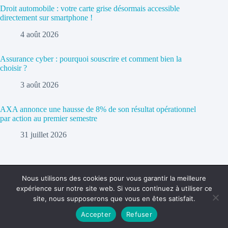
Droit automobile : votre carte grise désormais accessible
directement sur smartphone !
4 août 2026
Assurance cyber : pourquoi souscrire et comment bien la
choisir ?
3 août 2026
AXA annonce une hausse de 8% de son résultat opérationnel
par action au premier semestre
31 juillet 2026
Nous utilisons des cookies pour vous garantir la meilleure
expérience sur notre site web. Si vous continuez à utiliser ce
Politique de confidentialité
Contact
site, nous supposerons que vous en êtes satisfait.
Accepter
Refuser
Copyright © 2026 - cc-ba.com