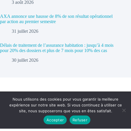
3 août 2026
AXA annonce une hausse de 8% de son résultat opérationnel
par action au premier semestre
31 juillet 2026
Délais de traitement de l’assurance habitation : jusqu’à 4 mois
pour 20% des dossiers et plus de 7 mois pour 10% des cas
30 juillet 2026
Nous utilisons des cookies pour vous garantir la meilleure
expérience sur notre site web. Si vous continuez à utiliser ce
Politique de confidentialité
Contact
site, nous supposerons que vous en êtes satisfait.
Accepter
Refuser
Copyright © 2026 - cc-ba.com