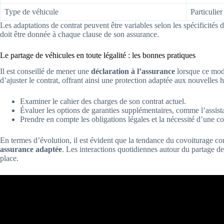
Type de véhicule
Particulier
Les adaptations de contrat peuvent être variables selon les spécificités 
doit être donnée à chaque clause de son assurance.
Le partage de véhicules en toute légalité : les bonnes pratiques
Il est conseillé de mener une
déclaration à l’assurance
lorsque ce mode
d’ajuster le contrat, offrant ainsi une protection adaptée aux nouvelles
Examiner le cahier des charges de son contrat actuel.
Évaluer les options de garanties supplémentaires, comme l’assista
Prendre en compte les obligations légales et la nécessité d’une co
En termes d’évolution, il est évident que la tendance du covoiturage co
assurance adaptée
. Les interactions quotidiennes autour du partage de
place.