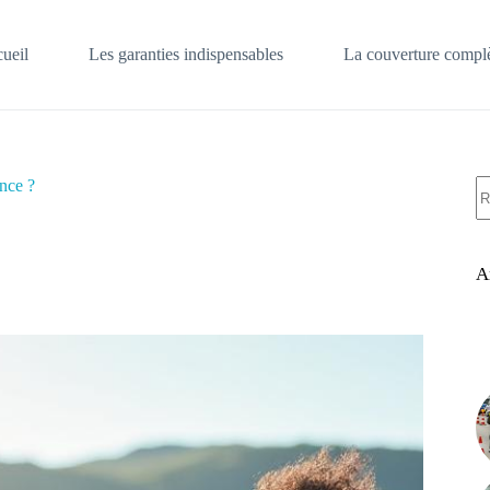
ueil
Les garanties indispensables
La couverture complè
A
nce ?
ré
A