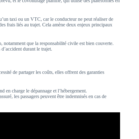
évu, et le covoiturage planifié, qui utilise des plateformes en
qu’un taxi ou un VTC, car le conducteur ne peut réaliser de
des frais liés au trajet. Cela amène deux enjeux principaux
, notamment que la responsabilité civile est bien couverte.
d’accident durant le trajet.
ssité de partager les coûts, elles offrent des garanties
rend en charge le dépannage et l’hébergement.
 assuré, les passagers peuvent être indemnisés en cas de