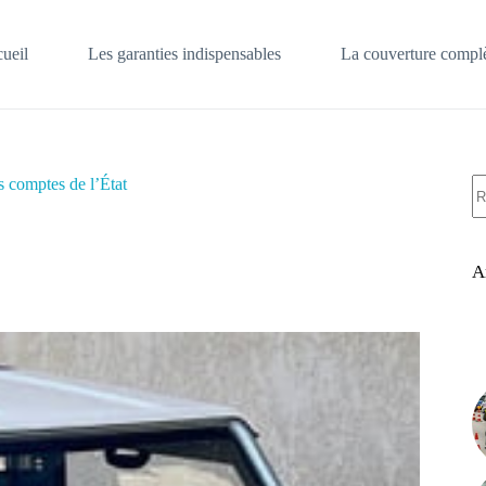
ueil
Les garanties indispensables
La couverture complè
A
s comptes de l’État
ré
A