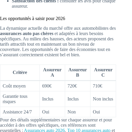
Satisfaction des clients :
consulter les avis pour chaque
assureur.
Les opportunités à saisir pour 2026
La dynamique actuelle du marché offre aux automobilistes des
assurances auto pas chères
et adaptées à leurs besoins
spécifiques. Au milieu des hausses, des acteurs proposent des
tarifs attractifs tout en maintenant un bon niveau de
couverture. Les opportunités de faire des économies tout en
s’assurant correctement existent bel et bien.
Assureur
Assureur
Assureur
Critère
A
B
C
Coût moyen
690€
720€
710€
Garantie tous
Inclus
Inclus
Non inclus
risques
Assistance 24/7
Oui
Non
Oui
Pour des détails supplémentaires sur chaque assureur et pour
accéder à des offres spécifiques, ces références sont
essentielles :
Assurances auto 2026
,
Top 10 assurances auto
et