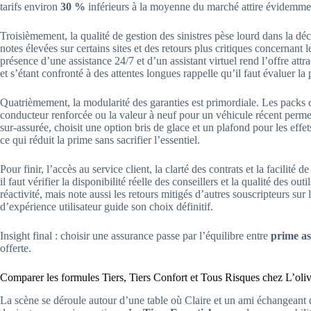
tarifs environ
30 %
inférieurs à la moyenne du marché attire évidemment 
Troisièmement, la qualité de gestion des sinistres pèse lourd dans la déc
notes élevées sur certains sites et des retours plus critiques concernant l
présence d’une assistance 24/7 et d’un assistant virtuel rend l’offre attra
et s’étant confronté à des attentes longues rappelle qu’il faut évaluer la
Quatrièmement, la modularité des garanties est primordiale. Les packs
conducteur renforcée ou la valeur à neuf pour un véhicule récent permett
sur-assurée, choisit une option bris de glace et un plafond pour les eff
ce qui réduit la prime sans sacrifier l’essentiel.
Pour finir, l’accès au service client, la clarté des contrats et la facilit
il faut vérifier la disponibilité réelle des conseillers et la qualité des out
réactivité, mais note aussi les retours mitigés d’autres souscripteurs sur
d’expérience utilisateur guide son choix définitif.
Insight final : choisir une assurance passe par l’équilibre entre
prime a
offerte.
Comparer les formules Tiers, Tiers Confort et Tous Risques chez L’oli
La scène se déroule autour d’une table où Claire et un ami échangeant