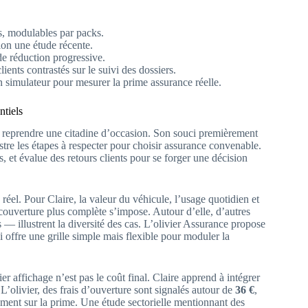
s, modulables par packs.
on une étude récente.
de réduction progressive.
lients contrastés sur le suivi des dossiers.
n simulateur pour mesurer la prime assurance réelle.
ntiels
 de reprendre une citadine d’occasion. Son souci premièrement
stre les étapes à respecter pour choisir assurance convenable.
, et évalue des retours clients pour se forger une décision
éel. Pour Claire, la valeur du véhicule, l’usage quotidien et
e couverture plus complète s’impose. Autour d’elle, d’autres
 — illustrent la diversité des cas. L’olivier Assurance propose
ui offre une grille simple mais flexible pour moduler la
r affichage n’est pas le coût final. Claire apprend à intégrer
 L’olivier, des frais d’ouverture sont signalés autour de
36 €
,
ement sur la prime. Une étude sectorielle mentionnant des