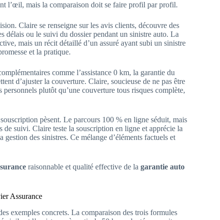
l’œil, mais la comparaison doit se faire profil par profil.
ision. Claire se renseigne sur les avis clients, découvre des
es délais ou le suivi du dossier pendant un sinistre auto. La
ctive, mais un récit détaillé d’un assuré ayant subi un sinistre
 promesse et la pratique.
 complémentaires comme l’assistance 0 km, la garantie du
ent d’ajuster la couverture. Claire, soucieuse de ne pas être
ets personnels plutôt qu’une couverture tous risques complète,
é de souscription pèsent. Le parcours 100 % en ligne séduit, mais
ils de suivi. Claire teste la souscription en ligne et apprécie la
 la gestion des sinistres. Ce mélange d’éléments factuels et
ssurance
raisonnable et qualité effective de la
garantie auto
vier Assurance
 des exemples concrets. La comparaison des trois formules