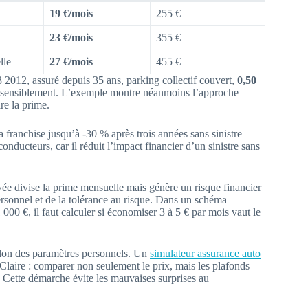
19 €/mois
255 €
23 €/mois
355 €
lle
27 €/mois
455 €
 3 2012, assuré depuis 35 ans, parking collectif couvert,
0,50
er sensiblement. L’exemple montre néanmoins l’approche
ire la prime.
 franchise jusqu’à -30 % après trois années sans sinistre
nducteurs, car il réduit l’impact financier d’un sinistre sans
vée divise la prime mensuelle mais génère un risque financier
rsonnel et de la tolérance au risque. Dans un schéma
 000 €, il faut calculer si économiser 3 à 5 € par mois vaut le
 selon des paramètres personnels. Un
simulateur assurance auto
 Claire : comparer non seulement le prix, mais les plafonds
s. Cette démarche évite les mauvaises surprises au