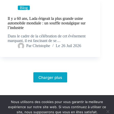
Blog
Il y a 60 ans, Lada érigeait la plus grande usine
automobile mondiale : un souffle nostalgique sur
l’industrie
Dans le cadre de la célébration de cet événement
marquant, il est fascinant de se…
Par
Christophe
Le
26 Juil 2026
Charger plus
Nous utilisons des cookies pour vous garantir la meilleure
expérience sur notre site web. Si vous continuez à utiliser ce
Politique de confidentialité
Contact
site, nous supposerons que vous en êtes satisfait.