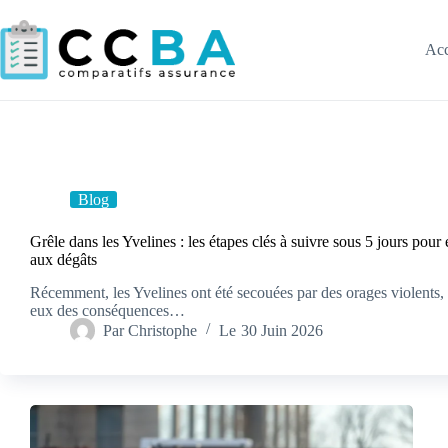
Passer
au
contenu
Acc
Blog
Grêle dans les Yvelines : les étapes clés à suivre sous 5 jours pour év
aux dégâts
Récemment, les Yvelines ont été secouées par des orages violents, l
eux des conséquences…
Par
Christophe
Le
30 Juin 2026