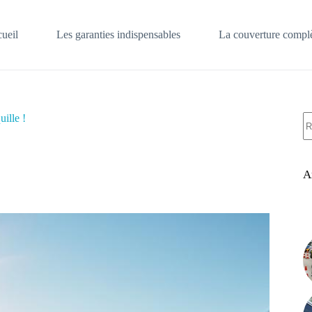
ueil
Les garanties indispensables
La couverture complè
A
uille !
ré
A