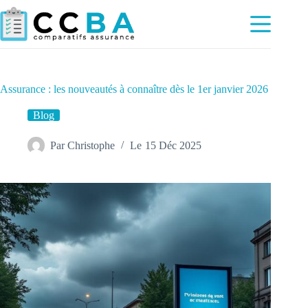
Passer
au
contenu
Assurance : les nouveautés à connaître dès le 1er janvier 2026
Blog
Par
Christophe
Le
15 Déc 2025