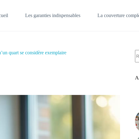
ueil
Les garanties indispensables
La couverture complè
A
u’un quart se considère exemplaire
ré
A