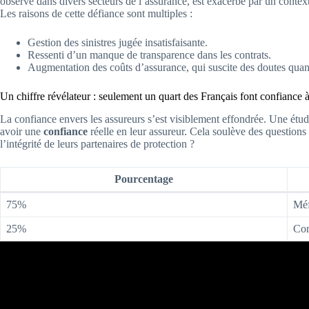
observé dans divers secteurs de l’assurance, est exacerbé par un contex
Les raisons de cette défiance sont multiples :
Gestion des sinistres jugée insatisfaisante.
Ressenti d’un manque de transparence dans les contrats.
Augmentation des coûts d’assurance, qui suscite des doutes quant
Un chiffre révélateur : seulement un quart des Français font confiance 
La confiance envers les assureurs s’est visiblement effondrée. Une étu
avoir une
confiance
réelle en leur assureur. Cela soulève des questions 
l’intégrité de leurs partenaires de protection ?
Pourcentage
75%
Méf
25%
Con