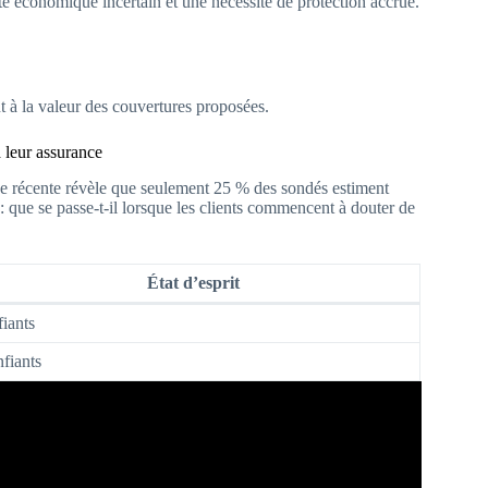
te économique incertain et une nécessité de protection accrue.
 à la valeur des couvertures proposées.
à leur assurance
de récente révèle que seulement 25 % des sondés estiment
: que se passe-t-il lorsque les clients commencent à douter de
État d’esprit
iants
fiants