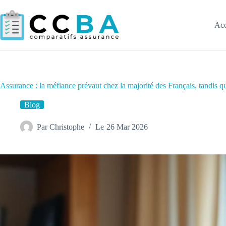
Passer
au
contenu
Acc
Assurance : la méfiance prévaut chez la majorité des Français, tandis q
Blog
Par
Christophe
Le
26 Mar 2026