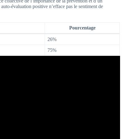
e collective de l’importance de la prévention et d’un
uto-évaluation positive n’efface pas le sentiment de
Pourcentage
26%
75%