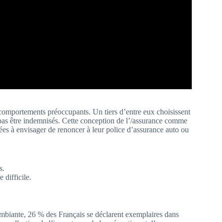
comportements préoccupants. Un tiers d’entre eux choisissent
 pas être indemnisés. Cette conception de l’/assurance comme
es à envisager de renoncer à leur police d’assurance auto ou
s.
difficile.
ambiante, 26 % des Français se déclarent exemplaires dans