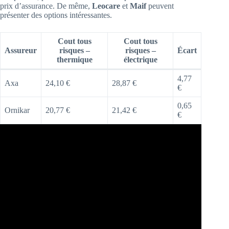
prix d’assurance. De même,
Leocare
et
Maif
peuvent
présenter des options intéressantes.
Cout tous
Cout tous
Assureur
risques –
risques –
Écart
thermique
électrique
4,77
Axa
24,10 €
28,87 €
€
0,65
Ornikar
20,77 €
21,42 €
€