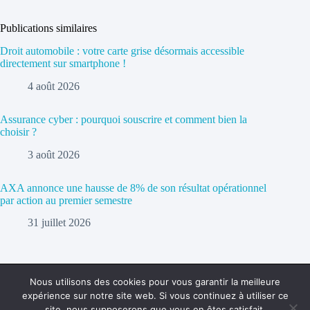
Publications similaires
Droit automobile : votre carte grise désormais accessible
directement sur smartphone !
4 août 2026
Assurance cyber : pourquoi souscrire et comment bien la
choisir ?
3 août 2026
AXA annonce une hausse de 8% de son résultat opérationnel
par action au premier semestre
31 juillet 2026
Nous utilisons des cookies pour vous garantir la meilleure
expérience sur notre site web. Si vous continuez à utiliser ce
Politique de confidentialité
Contact
site, nous supposerons que vous en êtes satisfait.