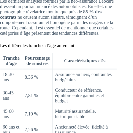
Les dernières analyses fournies par la néo-assurance Leocare
dressent un portrait nuancé des automobilistes. En effet, une
photographie révélatrice montre que près de
85 % des
contrats
ne causent aucun sinistre, témoignant d’un
comportement rassurant et homogène parmi les usagers de la
route. Cependant, il est essentiel de mentionner que certaines
catégories d’âge présentent des tendances différentes.
Les différentes tranches d’âge au volant
Tranche
Pourcentage
Caractéristiques clés
d’âge
de sinistres
18-30
Assurance au tiers, contraintes
8,36 %
ans
budgétaires
Conducteur de référence,
30-45
7,81 %
équilibre entre garanties et
ans
budget
45-60
Maturité assurantielle,
7,19 %
ans
historique stable
60 ans et
Ancienneté élevée, fidélité à
7,26 %
plus
l’assurance