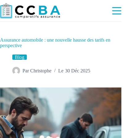
Passer
au
contenu
Assurance automobile : une nouvelle hausse des tarifs en
perspective
Blog
Par
Christophe
Le
30 Déc 2025