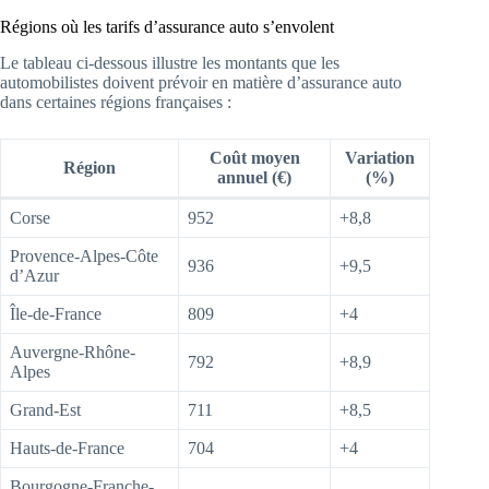
Régions où les tarifs d’assurance auto s’envolent
Le tableau ci-dessous illustre les montants que les
automobilistes doivent prévoir en matière d’assurance auto
dans certaines régions françaises :
Coût moyen
Variation
Région
annuel (€)
(%)
Corse
952
+8,8
Provence-Alpes-Côte
936
+9,5
d’Azur
Île-de-France
809
+4
Auvergne-Rhône-
792
+8,9
Alpes
Grand-Est
711
+8,5
Hauts-de-France
704
+4
Bourgogne-Franche-