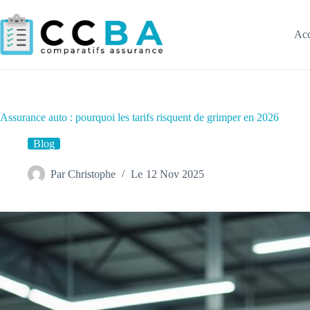
Passer
au
contenu
Acc
Assurance auto : pourquoi les tarifs risquent de grimper en 2026
Blog
Par
Christophe
Le
12 Nov 2025