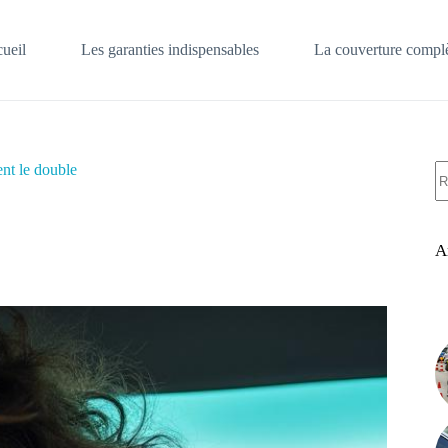
ueil
Les garanties indispensables
La couverture complè
A
nt le double
ré
A