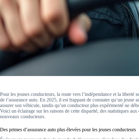
Pour les jeunes conducteurs, la route vers l’indépendance et la liberté se
de l’assurance auto. En 2025, il est frappant de constater qu’un jeune
assurer son véhicule, tandis qu’un conducteur plus expérimenté ne dé
Voici un éclairage sur les raisons de cette disparité, des statistiques a
nouveaux conducteurs.
Des primes d’assurance auto plus élevées pour les jeunes conducteurs