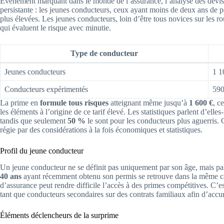
Événement marquant dans le monde de l’assurance, l’analyse des devis
persistante : les jeunes conducteurs, ceux ayant moins de deux ans de 
plus élevées. Les jeunes conducteurs, loin d’être tous novices sur les rou
qui évaluent le risque avec minutie.
Type de conducteur
Jeunes conducteurs
1 1
Conducteurs expérimentés
590
La prime en
formule tous risques
atteignant même jusqu’à
1 600 €
, c
les éléments à l’origine de ce tarif élevé. Les statistiques parlent d’ell
tandis que seulement
50 %
le sont pour les conducteurs plus aguerris. C
régie par des considérations à la fois économiques et statistiques.
Profil du jeune conducteur
Un jeune conducteur ne se définit pas uniquement par son âge, mais p
40 ans
ayant récemment obtenu son permis se retrouve dans la même ca
d’assurance peut rendre difficile l’accès à des primes compétitives. C’es
tant que conducteurs secondaires sur des contrats familiaux afin d’accu
Éléments déclencheurs de la surprime