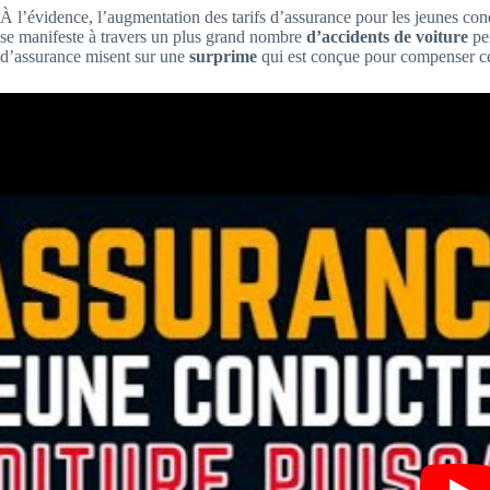
À l’évidence, l’augmentation des tarifs d’assurance pour les jeunes con
se manifeste à travers un plus grand nombre
d’accidents de voiture
pe
d’assurance misent sur une
surprime
qui est conçue pour compenser cett