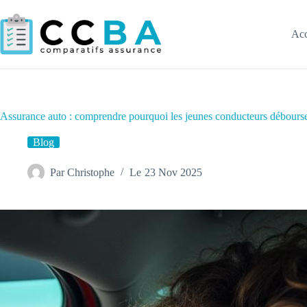
Passer
au
contenu
Acc
Assurance auto : comprendre pourquoi les jeunes conducteurs débourse
Blog
Par
Christophe
Le
23 Nov 2025