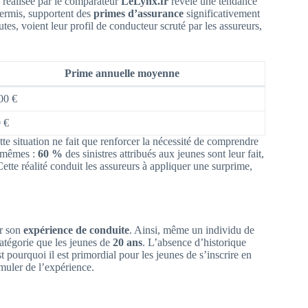
 réalisée par le comparateur
LeLynx.fr
révèle une tendance
permis, supportent des
primes d’assurance
significativement
tes, voient leur profil de conducteur scruté par les assureurs,
Prime annuelle moyenne
00 €
 €
ette situation ne fait que renforcer la nécessité de comprendre
es-mêmes :
60 %
des sinistres attribués aux jeunes sont leur fait,
ette réalité conduit les assureurs à appliquer une surprime,
ar son
expérience de conduite
. Ainsi, même un individu de
tégorie que les jeunes de
20 ans
. L’absence d’historique
t pourquoi il est primordial pour les jeunes de s’inscrire en
muler de l’expérience.