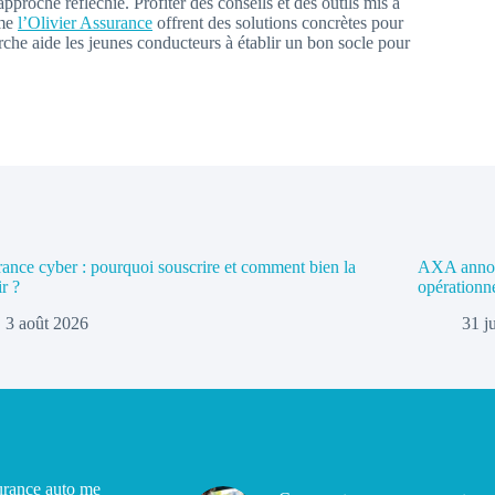
proche réfléchie. Profiter des conseils et des outils mis à
mme
l’Olivier Assurance
offrent des solutions concrètes pour
che aide les jeunes conducteurs à établir un bon socle pour
ance cyber : pourquoi souscrire et comment bien la
AXA annonc
ir ?
opérationn
3 août 2026
31 j
rance auto me