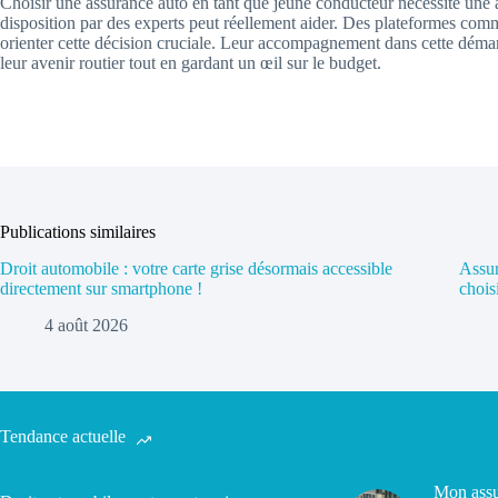
Choisir une assurance auto en tant que jeune conducteur nécessite une ap
disposition par des experts peut réellement aider. Des plateformes co
orienter cette décision cruciale. Leur accompagnement dans cette démar
leur avenir routier tout en gardant un œil sur le budget.
Publications similaires
Droit automobile : votre carte grise désormais accessible
Assur
directement sur smartphone !
chois
4 août 2026
Tendance actuelle
Mon assu