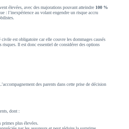
vent élevées, avec des majorations pouvant atteindre
100 %
que : l’inexpérience au volant engendre un risque accru
ilistes.
é civile est obligatoire car elle couvre les dommages causés
risques. Il est donc essentiel de considérer des options
. L’accompagnement des parents dans cette prise de décision
nts, dont :
 primes plus élevées.
réciée par les assureurs et peut réduire la surprime.