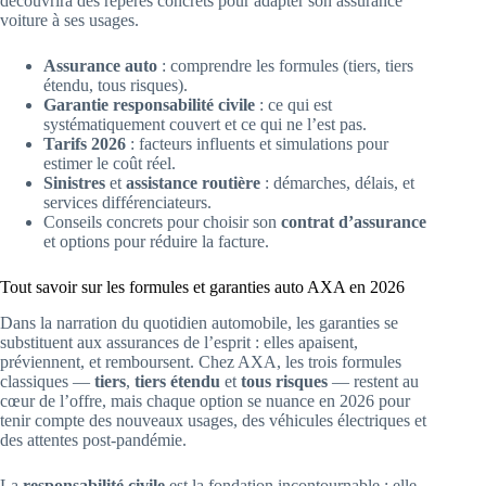
découvrira des repères concrets pour adapter son assurance
voiture à ses usages.
Assurance auto
: comprendre les formules (tiers, tiers
étendu, tous risques).
Garantie responsabilité civile
: ce qui est
systématiquement couvert et ce qui ne l’est pas.
Tarifs 2026
: facteurs influents et simulations pour
estimer le coût réel.
Sinistres
et
assistance routière
: démarches, délais, et
services différenciateurs.
Conseils concrets pour choisir son
contrat d’assurance
et options pour réduire la facture.
Tout savoir sur les formules et garanties auto AXA en 2026
Dans la narration du quotidien automobile, les garanties se
substituent aux assurances de l’esprit : elles apaisent,
préviennent, et remboursent. Chez AXA, les trois formules
classiques —
tiers
,
tiers étendu
et
tous risques
— restent au
cœur de l’offre, mais chaque option se nuance en 2026 pour
tenir compte des nouveaux usages, des véhicules électriques et
des attentes post-pandémie.
La
responsabilité civile
est la fondation incontournable : elle