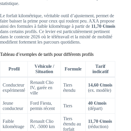
statistique.
Le forfait kilométrique, véritable outil d’ajustement, permet de
faire baisser la prime pour ceux qui roulent peu. AXA propose
ainsi des formules à faible kilométrage à partir de
11,70 €/mois
dans certains profils. Ce levier est particulièrement pertinent
dans le contexte 2026 où le télétravail et la mixité de mobilité
modifient fortement les parcours quotidiens.
Tableau d’exemples de tarifs pour différents profils
Véhicule /
Tarif
Profil
Formule
Situation
indicatif
Renault Clio
Conducteur
Tiers
14,60 €/mois
IV, garée en
expérimenté
étendu
(ex. modèle)
ville
Jeune
Ford Fiesta,
40 €/mois
Tiers
conducteur
permis récent
(départ)
Tiers
Faible
Renault Clio
11,70 €/mois
étendu au
kilométrage
IV, -5000 km
(réduction)
forfait