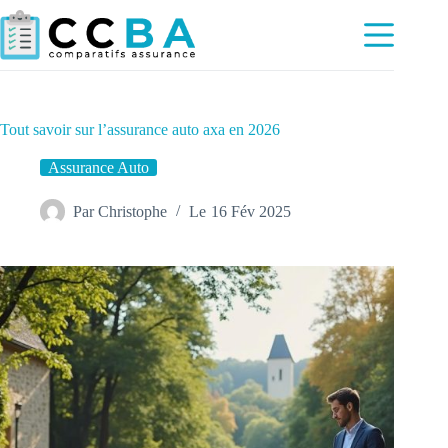
Passer
au
contenu
Tout savoir sur l’assurance auto axa en 2026
Assurance Auto
Par
Christophe
Le
16 Fév 2025