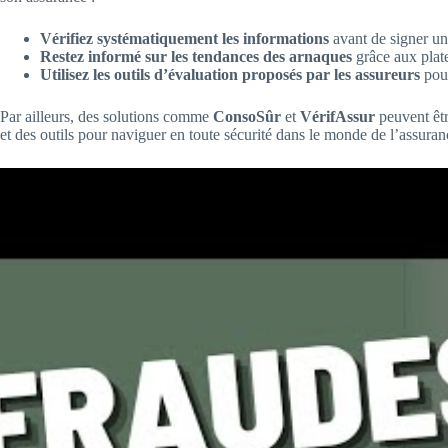
Vérifiez systématiquement les informations
avant de signer un
Restez informé sur les tendances des arnaques
grâce aux pla
Utilisez les outils d’évaluation proposés par les assureurs
pour
Par ailleurs, des solutions comme
ConsoSûr
et
VérifAssur
peuvent êtr
et des outils pour naviguer en toute sécurité dans le monde de l’assura