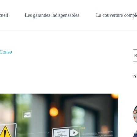
ueil
Les garanties indispensables
La couverture complè
A
 Conso
ré
A