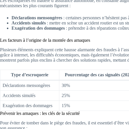
Les escroqueries en matière d’assurance automobile, en constante augme
mécanismes les plus courants figurent :
Déclarations mensongères
: certaines personnes n’hésitent pas à 
Accidents simulés
: mettre en scène un accident routier est un st
Exagération des dommages
: prétendre à des réparations coûte
Les facteurs à l’origine de la montée des arnaques
Plusieurs éléments expliquent cette hausse alarmante des fraudes à l’ass
grâce à internet, les difficultés économiques, mais également l’évolut
montrent parfois plus enclins à chercher des solutions rapides, mettant d
Type d’escroquerie
Pourcentage des cas signalés (20
Déclarations mensongères
30%
Accidents simulés
25%
Exagération des dommages
15%
Prévenir les arnaques : les clés de la sécurité
Pour éviter de tomber dans le piège des fraudes, il est essentiel d’être v
son assurance :