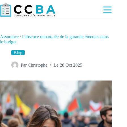
Passer
au
contenu
Assurance : l’absence remarquée de la garantie émeutes dans
le budget
Blog
Par
Christophe
Le
28 Oct 2025